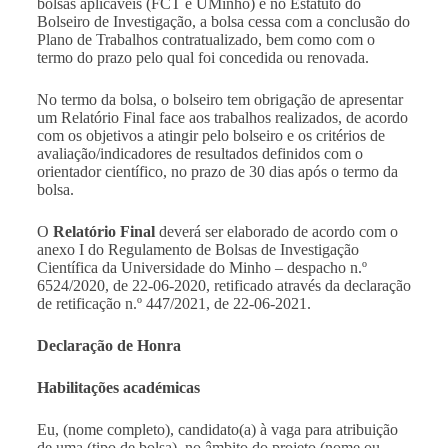
bolsas aplicáveis (FCT e UMinho) e no Estatuto do
Bolseiro de Investigação, a bolsa cessa com a conclusão do
Plano de Trabalhos contratualizado, bem como com o
termo do prazo pelo qual foi concedida ou renovada.
No termo da bolsa, o bolseiro tem obrigação de apresentar
um Relatório Final face aos trabalhos realizados, de acordo
com os objetivos a atingir pelo bolseiro e os critérios de
avaliação/indicadores de resultados definidos com o
orientador científico, no prazo de 30 dias após o termo da
bolsa.
O
Relatório Final
deverá ser elaborado de acordo com o
anexo I do Regulamento de Bolsas de Investigação
Científica da Universidade do Minho – despacho n.º
6524/2020, de 22-06-2020, retificado através da declaração
de retificação n.º 447/2021, de 22-06-2021.
Declaração de Honra
Habilitações académicas
Eu, (nome completo), candidato(a) à vaga para atribuição
de uma (tipo de bolsa), no âmbito do projeto (nome ou