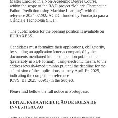
Master Enrolled in a Non-Academic Degree Course,
within the scope of the R&D project “Malaria Therapeutic
Failure Prediction using Machine Learning”, with the
reference 2024.07292.IACDC, funded by Fundação para a
Ciência e Tecnologia (FCT).
The public notice for the opening position is available on
EURAXESS
.
Candidates must formalize their applications, obligatorily,
by sending an application letter accompanied by the
documents mentioned in the competition public notice
(preferably in PDF format), using electronic means, to the
address
icvs.rh@med.uminho.pt
, until the deadline for the
st
submission of the applications, namely April 1
, 2025,
indicating the competition reference
ICVS_BI_2025_009(1) in the Subject.
Please find bellow the full notice in Portuguese:
EDITAL PARA ATRIBUIÇÃO DE BOLSA DE
INVESTIGAÇÃO