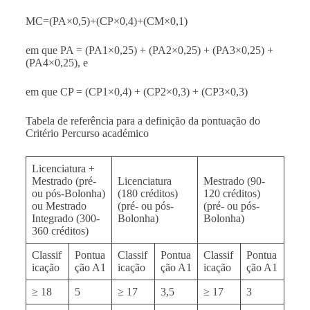
MC=(PA×0,5)+(CP×0,4)+(CM×0,1)
em que PA = (PA1×0,25) + (PA2×0,25) + (PA3×0,25) +
(PA4×0,25),
e
em que CP = (CP1×0,4) + (CP2×0,3) + (CP3×0,3)
Tabela de referência para a definição da pontuação do
Critério Percurso académico
Licenciatura +
Mestrado (pré-
Licenciatura
Mestrado (90-
ou pós-Bolonha)
(180 créditos)
120 créditos)
ou
Mestrado
(pré- ou pós-
(pré- ou pós-
Integrado (300-
Bolonha)
Bolonha)
360 créditos)
Classif
Pontua
Classif
Pontua
Classif
Pontua
icação
ção A1
icação
ção A1
icação
ção A1
≥ 18
5
≥ 17
3,5
≥ 17
3