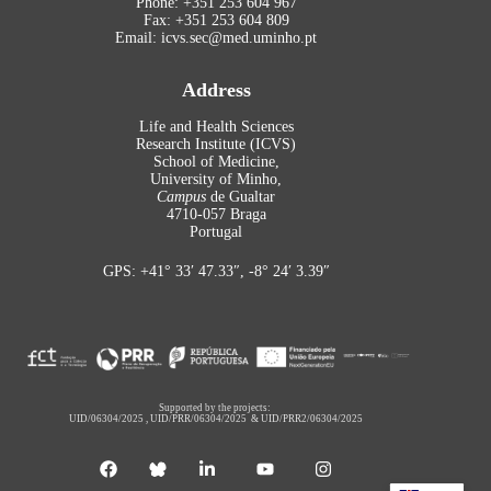
Phone: +351 253 604 967
Fax: +351 253 604 809
Email: icvs.sec@med.uminho.pt
Address
Life and Health Sciences
Research Institute (ICVS)
School of Medicine,
University of Minho,
Campus
de Gualtar
4710-057 Braga
Portugal
GPS: +41° 33′ 47.33″, -8° 24′ 3.39″
Supported by the projects:
UID/06304/2025
,
UID/PRR/06304/2025
&
UID/PRR2/06304/2025