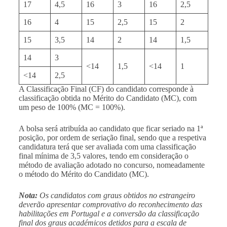
17
4,5
16
3
16
2,5
16
4
15
2,5
15
2
15
3,5
14
2
14
1,5
14
3
<14
1,5
<14
1
<14
2,5
A Classificação Final (CF) do candidato corresponde à
classificação obtida no Mérito do Candidato (MC), com
um peso de 100% (MC = 100%).
A bolsa será atribuída ao candidato que ficar seriado na 1ª
posição, por ordem de seriação final, sendo que a respetiva
candidatura terá que ser avaliada com uma classificação
final mínima de 3,5 valores, tendo em consideração o
método de avaliação adotado no concurso, nomeadamente
o método do Mérito do Candidato (MC).
Nota:
Os candidatos com graus obtidos no estrangeiro
deverão apresentar comprovativo do reconhecimento das
habilitações em Portugal e a conversão da classificação
final dos graus académicos detidos para a escala de