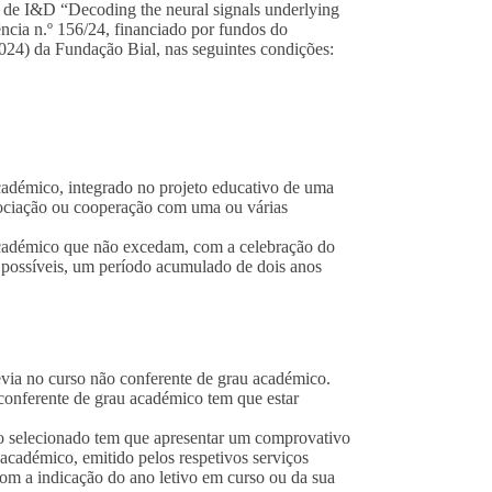
de I&D “Decoding the neural signals underlying
ência n.º
156/24, financiado por fundos
do
024) da Fundação Bial, nas seguintes condições:
cadémico, integrado no projeto educativo de uma
sociação ou cooperação com uma ou várias
 académico que não excedam, com a celebração do
s possíveis, um período acumulado de dois anos
évia no curso não conferente de grau académico.
 conferente de grau académico tem que estar
ato selecionado tem que apresentar um comprovativo
 académico, emitido pelos respetivos serviços
com a indicação do ano letivo em curso ou da sua