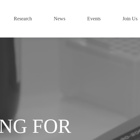
Research
News
Events
Join Us
ING FOR