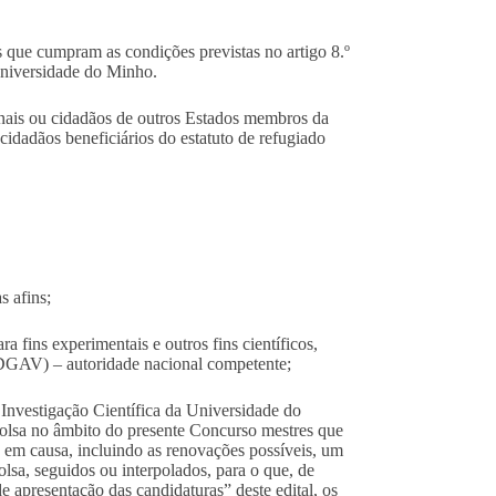
s que cumpram as condições previstas no artigo 8.º
Universidade do Minho.
nais ou cidadãos de outros Estados membros da
cidadãos beneficiários do estatuto de refugiado
s afins;
ra fins experimentais e outros fins científicos,
(DGAV) – autoridade nacional competente;
nvestigação Científica da Universidade do
bolsa no âmbito do presente Concurso mestres que
 em causa, incluindo as renovações possíveis, um
lsa, seguidos ou interpolados, para o que, de
 apresentação das candidaturas” deste edital, os