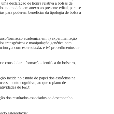
 uma declaração de honra relativa a bolsas de
idos no modelo em anexo ao presente edital, para se
ias para poderem beneficiar da tipologia de bolsa a
curso/formação académica em: i) experimentação
los transgénicos e manipulação genética com
rocirurgia com estereotaxia; e iv) procedimentos de
 e consolidar a formação científica do bolseiro,
ção incide no estudo do papel dos astrócitos na
ocessamento cognitivo, ao que o plano de
 atividades de I&D:
tação dos resultados associados ao desempenho
ando estereotaxia;