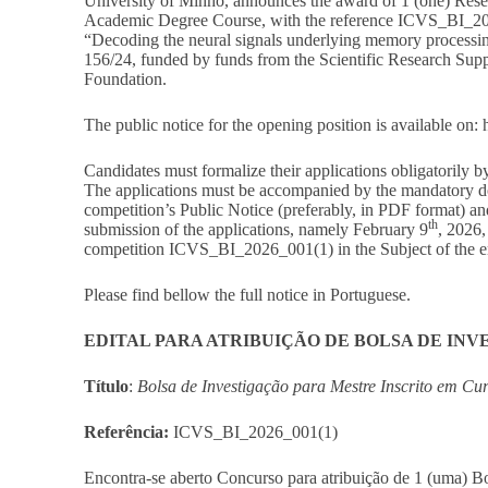
University of Minho, announces the award of 1 (one) Rese
Academic Degree Course, with the reference ICVS_BI_202
“Decoding the neural signals underlying memory processing 
156/24, funded by funds from the Scientific Research Supp
Foundation.
The public notice for the opening position is available on:
Candidates must formalize their applications obligatorily b
The applications must be accompanied by the mandatory d
competition’s Public Notice (preferably, in PDF format) and
th
submission of the applications, namely February 9
, 2026,
competition ICVS_BI_2026_001(1) in the Subject of the e
Please find bellow the full notice in Portuguese.
EDITAL PARA ATRIBUIÇÃO DE BOLSA DE IN
Título
:
Bolsa de Investigação para Mestre Inscrito em C
Referência:
ICVS_BI_2026_001(1)
Encontra-se aberto Concurso para atribuição de 1 (uma) Bo