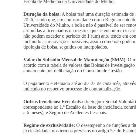
Escola de Medicina da Universidade do Minho.
Duração da bolsa
:
A bolsa terá uma duração estimada de 1
2026, sendo que, em conformidade com o Regulamento de B
Universidade do Minho, a bolsa não é passível de ser ren
atribuídas a licenciados ou mestres que se encontrem insc
não podem exceder o período de 1 (um) ano, tendo em cont
incluindo as renovações possíveis, assim como não podem
tipologia de bolsa, seguidos ou interpolados.
Valor do Subsídio Mensal de Manutenção (SMM)
: O m
acordo com a tabela de valores das Bolsas de Investigação
anualmente por deliberação do Conselho de Gestão.
O pagamento é efetuado até ao dia 23 de cada mês, através
indicado no respetivo processo de contratualização.
Outros benefícios:
Reembolso do Seguro Social Voluntário,
correspondente ao 1.º Escalão da base de incidência contri
a 6 meses), e Seguro de Acidentes Pessoais.
Regime de exclusividade:
O desempenho de funções a títu
exclusividade, nos termos previstos no artigo 5.º do Estatu