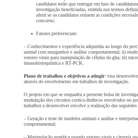
candidatos terão que entregar em fase de candidatura
investigação beneficiadas, emitida nos termos defin
aferir se os candidatos reúnem as condições necessár
concurso;
Fatores preferenciais:
– Conhecimentos e experiência adquirida ao longo do per
animal com murganhos e análise comportamental; ii) mode
vetores virais para manipulação de células da glia; iii) mic
imunohistoquímica e RT-PCR.
Plano de trabalhos e objetivos a atingir
:
visa desenvolver
através do envolvimento em trabalhos de investigação
.
O projeto em que se enquadra a presente bolsa de investiga
modulação dos circuitos cortico-límbicos envolvidos no pr
trabalhos a desenvolver envolve a realização das seguintes
– Geração e teste de modelos animais e análise e interpre
comportamental;
– Manipulação genética usando vetores virais e cirurgia us