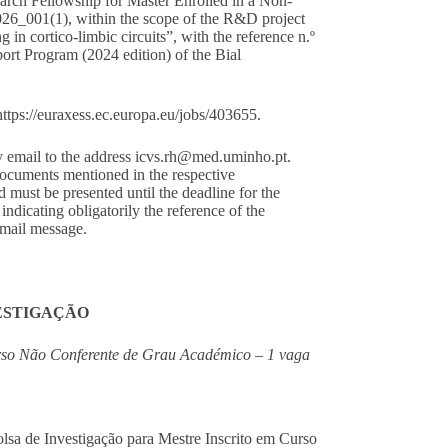
arch Fellowship for Master Enrolled in a Non-
6_001(1), within the scope of the R&D project
in cortico-limbic circuits”, with the reference n.º
ort Program (2024 edition) of the Bial
https://euraxess.ec.europa.eu/jobs/403655
.
y email to the address
icvs.rh@med.uminho.pt
.
ocuments mentioned in the respective
 must be presented until the deadline for the
 indicating obligatorily the reference of the
mail message.
VESTIGAÇÃO
urso Não Conferente de Grau Académico – 1 vaga
lsa de Investigação para Mestre Inscrito em Curso