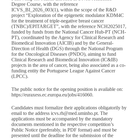
Degree Course, with the reference
ICVS_BI_2026_003(1), within the scope of the R&D
project “Exploration of the epigenetic modulator KDM4C
for the treatment of triple-negative breast cancer
(TNBC)/EPITARGET”, with the reference NCH2025017,
funded by funds from the National Cancer Hub-PT (NCH-
PT), coordinated by the Agency for Clinical Research and
Biomedical Innovation (AICIB) and by the General-
Direction of Health (DGS) through the National Program
for the Oncological Diseases (PNDO), aiming to fund
Clinical Research and Biomedical Innovation (IC&IB)
projects in the area of cancer, being also associated as a co-
funding entity the Portuguese League Against Cancer
(LPCC).
The public notice for the opening position is available on:
https://euraxess.ec.europa.eu/jobs/416060
.
Candidates must formalize their applications obligatorily by
email to the address
icvs.rh@med.uminho.pt
. The
applications must be accompanied by the mandatory
documents mentioned in the respective competition’s
Public Notice (preferably, in PDF format) and must be
presented until the deadline for the submission of the