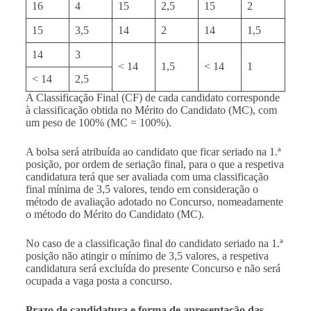
16
4
15
2,5
15
2
15
3,5
14
2
14
1,5
14
3
< 14
1,5
< 14
1
< 14
2,5
A Classificação Final (CF) de cada candidato corresponde
à classificação obtida no Mérito do Candidato (MC), com
um peso de 100% (MC = 100%).
A bolsa será atribuída ao candidato que ficar seriado na 1.ª
posição, por ordem de seriação final, para o que a respetiva
candidatura terá que ser avaliada com uma classificação
final mínima de 3,5 valores, tendo em consideração o
método de avaliação adotado no Concurso, nomeadamente
o método do Mérito do Candidato (MC).
No caso de a classificação final do candidato seriado na 1.ª
posição não atingir o mínimo de 3,5 valores, a respetiva
candidatura será excluída do presente Concurso e não será
ocupada a vaga posta a concurso.
Prazo de candidatura e forma de apresentação das