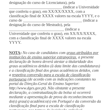
designação do curso de Licenciatura), pela
___________________________ (indicar a Universidade
que conferiu o grau), em XX/XX/XXXX, com a
classificação final de XXXX valores na escala YYYY, e o
curso de ______________________________ (indicar a
designação do curso de Mestrado), pela
____________________________ (indicar a
Universidade que conferiu o grau), em XX/XX/XXXX,
com a classificação final de XXXX valores na escala
YYYY.
NOTA
:
No caso de candidatos com
graus atribuídos por
instituições de ensino superior estrangeiras
, a presente
declaração de honra deverá atestar a titularidade dos
graus académicos detidos (à data limite das candidaturas)
e a classificação final dos graus académicos detidos, com
a
respetiva conversão para a escala de classificação
portuguesa
(de acordo com as indicações constantes no
portal da Direção-Geral do Ensino Superior:
http://www.dges.gov.pt
). Não obstante a presente
declaração, a contratualização da bolsa só ocorrerá
mediante a apresentação de prova do reconhecimento
do(s) grau(s) académico(s) em Portugal e da conversão da
classificação final para a escala de classificação