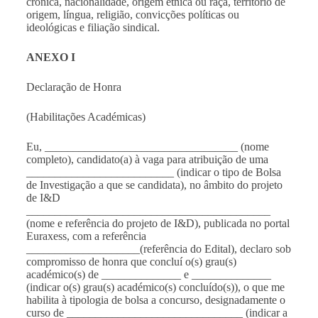
crónica, nacionalidade, origem étnica ou raça, território de
origem, língua, religião, convicções políticas ou
ideológicas e filiação sindical.
ANEXO I
Declaração de Honra
(Habilitações Académicas)
Eu, __________________________________ (nome
completo), candidato(a) à vaga para atribuição de uma
__________________________ (indicar o tipo de Bolsa
de Investigação a que se candidata), no âmbito do
projeto
de I&D
___________________________________________
(nome e referência do projeto de I&D), publicada no portal
Euraxess, com a referência
____________________(referência do Edital), declaro sob
compromisso de honra que concluí o(s) grau(s)
académico(s) de ______________ e ______________
(indicar o(s) grau(s) académico(s) concluído(s)), o que me
habilita à tipologia de bolsa a concurso, designadamente o
curso de _______________________________ (indicar a