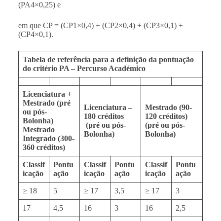
(PA4×0,25) e
em que CP = (CP1×0,4) + (CP2×0,4) + (CP3×0,1) +
(CP4×0,1).
Tabela de referência para a definição da pontuação
do critério PA – Percurso Académico
Licenciatura +
Mestrado (pré
Licenciatura –
Mestrado (90-
ou pós-
180 créditos
120 créditos)
Bolonha)
(pré ou pós-
(pré ou pós-
Mestrado
Bolonha)
Bolonha)
Integrado (300-
360 créditos)
Classif
Pontu
Classif
Pontu
Classif
Pontu
icação
ação
icação
ação
icação
ação
≥ 18
5
≥ 17
3,5
≥ 17
3
17
4,5
16
3
16
2,5