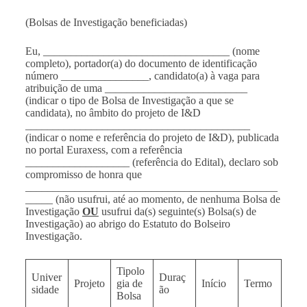
(Bolsas de Investigação beneficiadas)
Eu, __________________________________ (nome
completo), portador(a) do documento de identificação
número ________________, candidato(a) à vaga para
atribuição de uma __________________________
(indicar o tipo de Bolsa de Investigação a que se
candidata), no âmbito do projeto de I&D
_________________________________________
(indicar o nome e referência do projeto de I&D), publicada
no portal Euraxess, com a referência
___________________ (referência do Edital), declaro sob
compromisso de honra que
______________________________________________
_____ (não usufrui, até ao momento, de nenhuma Bolsa de
Investigação
OU
usufrui da(s) seguinte(s) Bolsa(s) de
Investigação) ao abrigo do Estatuto do Bolseiro
Investigação.
Tipolo
Univer
Duraç
Projeto
gia de
Início
Termo
sidade
ão
Bolsa