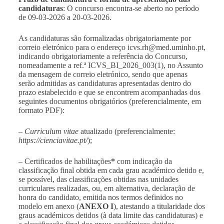
candidaturas
: O concurso encontra-se aberto no período
de 09-03-2026 a 20-03-2026.
As candidaturas são formalizadas obrigatoriamente
por
correio eletrónico para o endereço
icvs.rh@med.uminho.pt
,
indicando obrigatoriamente a referência do Concurso,
nomeadamente a ref.ª ICVS_BI_2026_003(1), no Assunto
da mensagem de correio eletrónico,
sendo que apenas
serão admitidas as candidaturas apresentadas dentro do
prazo estabelecido e que se encontrem acompanhadas dos
seguintes documentos
obrigatórios (preferencialmente, em
formato PDF):
–
Curriculum vitae
atualizado
(preferencialmente:
https://cienciavitae.pt/
);
–
Certificados de habilitações
*
com indicação da
classificação final obtida em cada grau académico detido e,
se possível, das classificações obtidas nas unidades
curriculares realizadas, ou, em alternativa, declaração de
honra do candidato, emitida nos termos definidos no
modelo em anexo (
ANEXO I
), atestando a titularidade dos
graus académicos detidos (à data limite das candidaturas) e