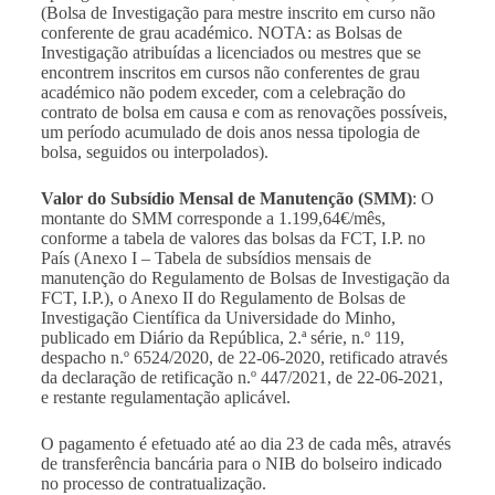
(Bolsa de Investigação para mestre inscrito em curso não
conferente de grau académico. NOTA: as Bolsas de
Investigação atribuídas a licenciados ou mestres que se
encontrem inscritos em cursos não conferentes de grau
académico não podem exceder, com a celebração do
contrato de bolsa em causa e com as renovações possíveis,
um período acumulado de dois anos nessa tipologia de
bolsa, seguidos ou interpolados).
Valor do Subsídio Mensal de Manutenção (SMM)
: O
montante do SMM corresponde a 1.199,64€/mês,
conforme a tabela de valores das bolsas da FCT, I.P. no
País (Anexo I – Tabela de subsídios mensais de
manutenção do Regulamento de Bolsas de Investigação da
FCT, I.P.), o Anexo II do Regulamento de Bolsas de
Investigação Científica da Universidade do Minho,
publicado em Diário da República, 2.ª série, n.º 119,
despacho n.º 6524/2020, de 22-06-2020, retificado através
da declaração de retificação n.º 447/2021, de 22-06-2021,
e restante regulamentação aplicável.
O pagamento é efetuado até ao dia 23 de cada mês, através
de transferência bancária para o NIB do bolseiro indicado
no processo de contratualização.