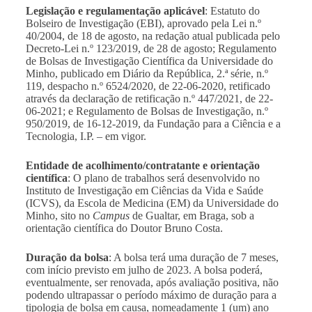
Legislação e regulamentação aplicável
: Estatuto do
Bolseiro de Investigação (EBI), aprovado pela Lei n.º
40/2004, de 18 de agosto, na redação atual publicada pelo
Decreto-Lei n.º 123/2019, de 28 de agosto; Regulamento
de Bolsas de Investigação Científica da Universidade do
Minho, publicado em Diário da República, 2.ª série, n.º
119, despacho n.º 6524/2020, de 22-06-2020, retificado
através da declaração de retificação n.º 447/2021, de 22-
06-2021; e Regulamento de Bolsas de Investigação, n.º
950/2019, de 16-12-2019, da Fundação para a Ciência e a
Tecnologia, I.P. – em vigor.
Entidade de acolhimento/contratante e orientação
científica
: O plano de trabalhos será desenvolvido no
Instituto de Investigação em Ciências da Vida e Saúde
(ICVS), da Escola de Medicina (EM) da Universidade do
Minho, sito no
Campus
de Gualtar, em Braga, sob a
orientação científica do
Doutor Bruno Costa.
Duração da bolsa
: A bolsa terá uma duração de 7 meses,
com início previsto em julho de 2023. A bolsa poderá,
eventualmente, ser renovada, após avaliação positiva, não
podendo ultrapassar o período máximo de duração para a
tipologia de bolsa em causa, nomeadamente 1 (um) ano