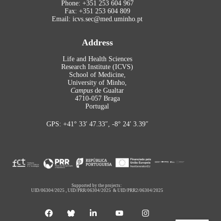
Phone: +351 253 604 967
Fax: +351 253 604 809
Email: icvs.sec@med.uminho.pt
Address
Life and Health Sciences
Research Institute (ICVS)
School of Medicine,
University of Minho,
Campus
de Gualtar
4710-057 Braga
Portugal
GPS: +41° 33′ 47.33″, -8° 24′ 3.39″
Supported by the projects:
UID/06304/2025
,
UID/PRR/06304/2025
&
UID/PRR2/06304/2025