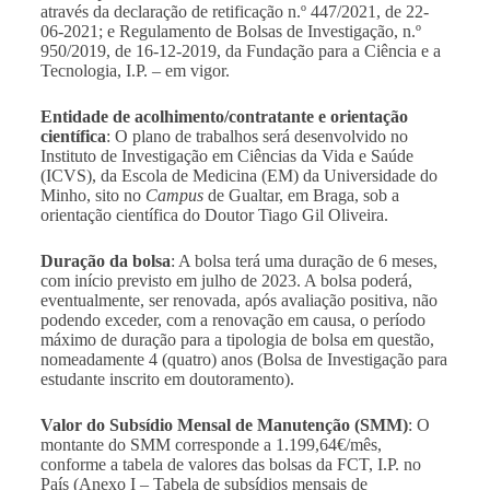
através da declaração de retificação n.º 447/2021, de 22-
06-2021; e Regulamento de Bolsas de Investigação, n.º
950/2019, de 16-12-2019, da Fundação para a Ciência e a
Tecnologia, I.P. – em vigor.
Entidade de acolhimento/contratante e orientação
científica
: O plano de trabalhos será desenvolvido no
Instituto de Investigação em Ciências da Vida e Saúde
(ICVS), da Escola de Medicina (EM) da Universidade do
Minho, sito no
Campus
de Gualtar, em Braga, sob a
orientação científica do
Doutor Tiago Gil Oliveira.
Duração da bolsa
: A bolsa terá uma duração de 6 meses,
com início previsto em julho de 2023. A bolsa poderá,
eventualmente, ser renovada, após avaliação positiva, não
podendo exceder, com a renovação em causa, o período
máximo de duração para a tipologia de bolsa em questão,
nomeadamente 4 (quatro) anos (Bolsa de Investigação para
estudante inscrito em doutoramento).
Valor do Subsídio Mensal de Manutenção (SMM)
: O
montante do SMM corresponde a 1.199,64€/mês,
conforme a tabela de valores das bolsas da FCT, I.P. no
País (Anexo I – Tabela de subsídios mensais de