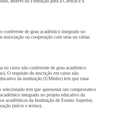
ais, através da Fundação para a Ciência e a
ão conferente de grau académico integrado no
 em associação ou cooperação com uma ou várias
ia no curso não conferente de grau académico
ho). O requisito de inscrição em curso não
ducativo da instituição (UMinho) tem que estar
ato selecionado tem que apresentar um comprovativo
 académico integrado no projeto educativo da
ços académicos da Instituição de Ensino Superior,
ração (início e termo).