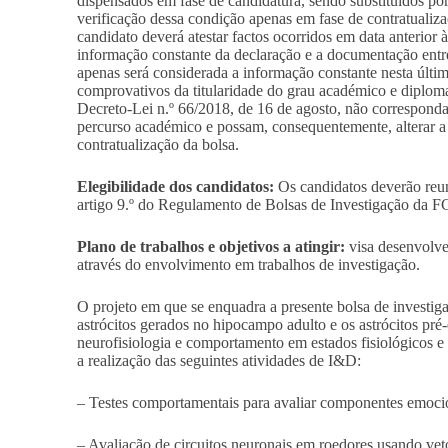
dispensados em fase de candidatura, sendo substituídos po
verificação dessa condição apenas em fase de contratualiza
candidato deverá atestar factos ocorridos em data anterior 
informação constante da declaração e a documentação entre
apenas será considerada a informação constante nesta últi
comprovativos da titularidade do grau académico e diplom
Decreto-Lei n.º 66/2018, de 16 de agosto, não correspondam
percurso académico e possam, consequentemente, alterar a 
contratualização da bolsa.
Elegibilidade dos candidatos:
Os candidatos deverão reuni
artigo 9.º do Regulamento de Bolsas de Investigação da FC
Plano de trabalhos e objetivos a atingir:
visa desenvolve
através do envolvimento em trabalhos de investigação.
O projeto em que se enquadra a presente bolsa de investi
astrócitos gerados no hipocampo adulto e os astrócitos pré-
neurofisiologia e comportamento em estados fisiológicos e
a realização das seguintes atividades de I&D:
– Testes comportamentais para avaliar componentes emocio
– Avaliação de circuitos neuronais em roedores usando vetor