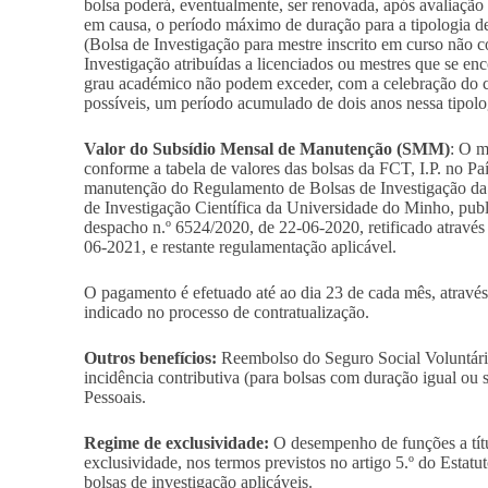
bolsa poderá, eventualmente, ser renovada, após avaliaçã
em causa, o período máximo de duração para a tipologia 
(Bolsa de Investigação para mestre inscrito em curso não
Investigação atribuídas a licenciados ou mestres que se en
grau académico não podem exceder, com a celebração do c
possíveis, um período acumulado de dois anos nessa tipolog
Valor do Subsídio Mensal de Manutenção (SMM)
: O 
conforme a tabela de valores das bolsas da FCT, I.P. no Pa
manutenção do Regulamento de Bolsas de Investigação da 
de Investigação Científica da Universidade do Minho, publi
despacho n.º 6524/2020, de 22-06-2020, retificado através 
06-2021, e restante regulamentação aplicável.
O pagamento é efetuado até ao dia 23 de cada mês, através
indicado no processo de contratualização.
Outros benefícios:
Reembolso do Seguro Social Voluntário
incidência contributiva (para bolsas com duração igual ou 
Pessoais.
Regime de exclusividade:
O desempenho de funções a títu
exclusividade, nos termos previstos no artigo 5.º do Estat
bolsas de investigação aplicáveis.