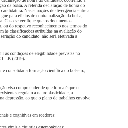
r declaração de honra do candidato, ocorrendo a
ção da bolsa. A referida declaração de honra do
à candidatura. Nas situações de divergência entre a
gue para efeitos de contratualização da bolsa,
ma. Caso se verifique que os documentos
a, ou do respetivo reconhecimento nos termos do
 às classificações atribuídas na avaliação do
seriação do candidato, não será efetivada a
r as condições de elegibilidade previstas no
T I.P. (2019).
r e consolidar a formação científica do bolseiro,
gação visa compreender de que forma é que os
existentes regulam a neuroplasticidade, a
 na depressão, ao que o plano de trabalhos envolve
nais e cognitivas em roedores;
es virais e cirurgias estereotáxicas;