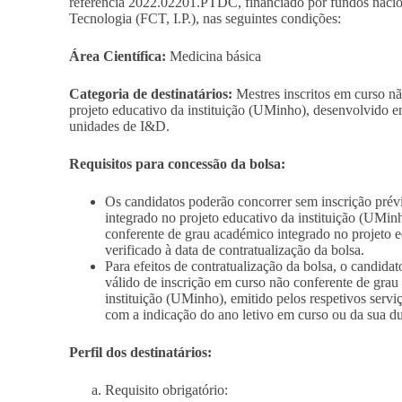
referência 2022.02201.PTDC, financiado por fundos nacion
Tecnologia (FCT, I.P.), nas seguintes condições:
Área Científica:
Medicina básica
Categoria de destinatários:
Mestres inscritos em curso n
projeto educativo da instituição (UMinho), desenvolvido
unidades de I&D.
Requisitos para concessão da bolsa:
Os candidatos poderão concorrer sem inscrição prév
integrado no projeto educativo da instituição (UMin
conferente de grau académico integrado no projeto e
verificado à data de contratualização da bolsa.
Para efeitos de contratualização da bolsa, o candid
válido de inscrição em curso não conferente de grau
instituição (UMinho), emitido pelos respetivos servi
com a indicação do ano letivo em curso ou da sua du
Perfil dos destinatários:
Requisito obrigatório: