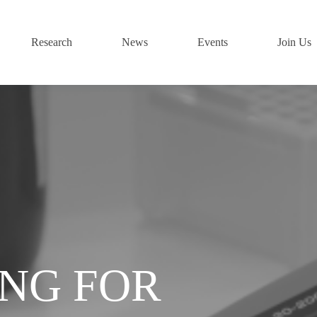
Research
News
Events
Join Us
ING FOR