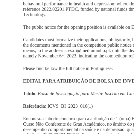
behavioral performance in health and depression: where doe
reference 2022.02201.PTDC, funded by national funds thr
Technology.
The public notice for the opening position is available on
Candidates must formalize their applications, obligatorily,
the documents mentioned in the competition public notice 
means, to the address
icvs.rh@med.uminho.pt
, until the d
th
namely November 6
, 2023, indicating the competition 
Please find bellow the full notice in Portuguese:
EDITAL PARA ATRIBUIÇÃO DE BOLSA DE IN
Título
:
Bolsa de Investigação para Mestre Inscrito em 
Referência:
ICVS_BI_2023_016(1)
Encontra-se aberto concurso para a atribuição de 1 (uma) 
Curso Não Conferente de Grau Académico, no âmbito do 
desempenho comportamental na saúde e na depressão: qual 