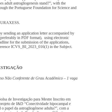
s adult astrogliogenesis stand?”, with the
ough the Portuguese Foundation for Science and
EURAXESS
.
 by sending an application letter accompanied by
(preferably in PDF format), using electronic
eadline for the submission of the applications,
reference ICVS_BI_2023_016(1) in the Subject.
VESTIGAÇÃO
Curso Não Conferente de Grau Académico
– 1 vaga
Bolsa de Investigação para Mestre Inscrito em
projeto de I&D “Conectividade hipocampal e
o papel da astrogliogénese adulta?”, com a