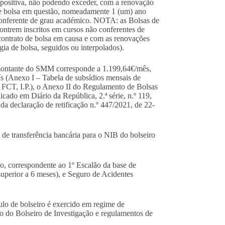
o positiva, não podendo exceder, com a renovação
de bolsa em questão, nomeadamente 1 (um) ano
 conferente de grau académico. NOTA: as Bolsas de
contrem inscritos em cursos não conferentes de
ontrato de bolsa em causa e com as renovações
ia de bolsa, seguidos ou interpolados).
montante do SMM corresponde a 1.199,64€/mês,
ís (Anexo I – Tabela de subsídios mensais de
FCT, I.P.), o Anexo II do Regulamento de Bolsas
cado em Diário da República, 2.ª série, n.º 119,
da declaração de retificação n.º 447/2021, de 22-
 de transferência bancária para o NIB do bolseiro
, correspondente ao 1º Escalão da base de
superior a 6 meses), e Seguro de Acidentes
lo de bolseiro é exercido em regime de
uto do Bolseiro de Investigação e regulamentos de