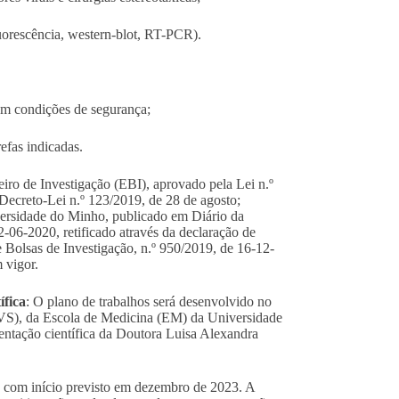
luorescência, western-blot, RT-PCR).
em condições de segurança;
efas indicadas.
eiro de Investigação (EBI), aprovado pela Lei n.º
 Decreto-Lei n.º 123/2019, de 28 de agosto;
versidade do Minho, publicado em Diário da
2-06-2020, retificado através da declaração de
 Bolsas de Investigação, n.º 950/2019, de 16-12-
 vigor.
ífica
: O plano de trabalhos será desenvolvido no
CVS), da Escola de Medicina (EM) da Universidade
entação científica
da Doutora Luisa Alexandra
, com início previsto em dezembro de 2023. A