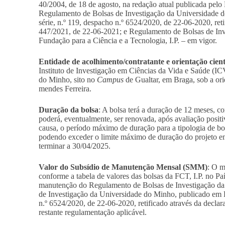
40/2004, de 18 de agosto, na redação atual publicada pelo
Regulamento de Bolsas de Investigação da Universidade d
série, n.º 119, despacho n.º 6524/2020, de 22-06-2020, reti
447/2021, de 22-06-2021; e Regulamento de Bolsas de Inv
Fundação para a Ciência e a Tecnologia, I.P. – em vigor.
Entidade de acolhimento/contratante e orientação cient
Instituto de Investigação em Ciências da Vida e Saúde (I
do Minho, sito no
Campus
de Gualtar, em Braga, sob a or
mendes Ferreira.
Duração da bolsa
: A bolsa terá a duração de 12 meses, 
poderá, eventualmente, ser renovada, após avaliação posi
causa, o período máximo de duração para a tipologia de bo
podendo exceder o limite máximo de duração do projeto em
terminar a 30/04/2025.
Valor do Subsídio de Manutenção Mensal (SMM)
: O 
conforme a tabela de valores das bolsas da FCT, I.P. no Pa
manutenção do Regulamento de Bolsas de Investigação da
de Investigação da Universidade do Minho, publicado em Di
n.º 6524/2020, de 22-06-2020, retificado através da declar
restante regulamentação aplicável.