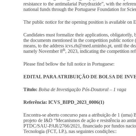
resistance to the antimalarial Purydrazide”, with the r
national funds through the Portuguese Foundation for Sci
The public notice for the opening position is available on
Candidates must formalize their applications, obligatorily,
the documents mentioned in the competition public notice 
means, to the address
icvs.rh@med.uminho.pt
, until the d
th
namely November 8
, 2023, indicating the competition 
Please find bellow the full notice in Portuguese:
EDITAL PARA ATRIBUIÇÃO DE BOLSA DE IN
Título:
Bolsa de Investigação Pós-Doutoral – 1 vaga
Referência: ICVS_BIPD_2023_0006(1)
Encontra-se aberto concurso para a atribuição de 1 (uma) 
projeto de I&D “
Mecanismos de ação e resistência ao anti
PTDC/SAU-PAR/2766/2021, financiado por fundos nacionai
Tecnologia (FCT, I.P.),
nas seguintes condições::