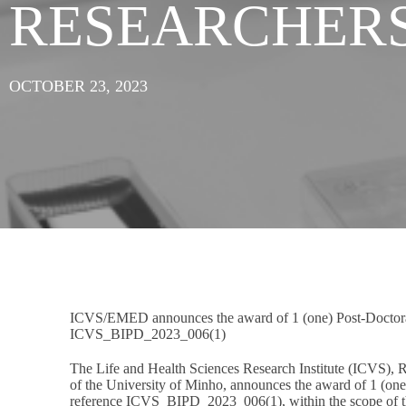
RESEARCHER
OCTOBER 23, 2023
ICVS/EMED announces the award of 1 (one) Post-Doctoral
ICVS_BIPD_2023_006(1)
The Life and Health Sciences Research Institute (ICVS), 
of the University of Minho, announces the award of 1 (one
reference ICVS_BIPD_2023_006(1), within the scope of 