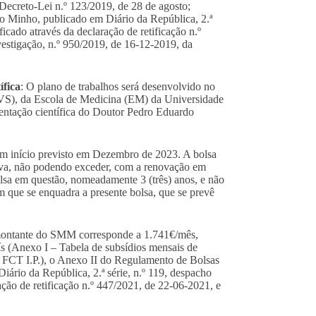
 Decreto-Lei n.º 123/2019, de 28 de agosto;
o Minho, publicado em Diário da República, 2.ª
ficado através da declaração de retificação n.º
estigação, n.º 950/2019, de 16-12-2019, da
ífica
: O plano de trabalhos será desenvolvido no
CVS), da Escola de Medicina (EM) da Universidade
ientação científica do Doutor Pedro Eduardo
com início previsto em Dezembro de 2023. A bolsa
tiva, não podendo exceder, com a renovação em
lsa em questão, nomeadamente 3 (três) anos, e não
 que se enquadra a presente bolsa, que se prevê
montante do SMM corresponde a 1.741€/mês,
ís (Anexo I – Tabela de subsídios mensais de
 FCT I.P.), o Anexo II do Regulamento de Bolsas
ário da República, 2.ª série, n.º 119, despacho
ação de retificação n.º 447/2021, de 22-06-2021, e