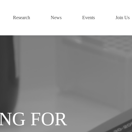
Research
News
Events
Join Us
ING FOR