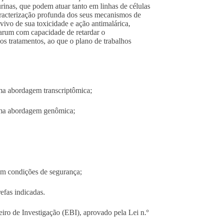
urinas, que podem atuar tanto em linhas de células
caracterização profunda dos seus mecanismos de
n vivo de sua toxicidade e ação antimalárica,
parum com capacidade de retardar o
os tratamentos, ao que o plano de trabalhos
ma abordagem transcriptômica;
 uma abordagem genômica;
em condições de segurança;
efas indicadas.
eiro de Investigação (EBI), aprovado pela Lei n.º