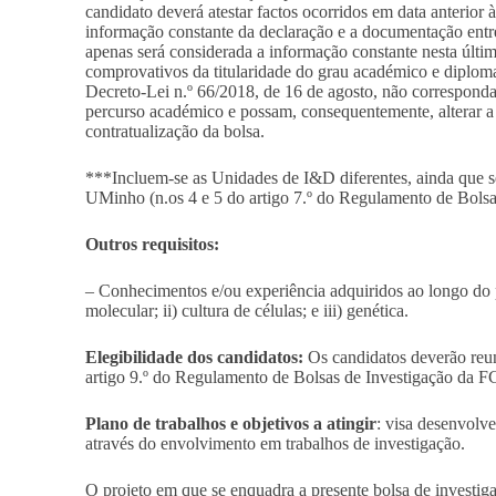
candidato deverá atestar factos ocorridos em data anterior 
informação constante da declaração e a documentação entre
apenas será considerada a informação constante nesta últi
comprovativos da titularidade do grau académico e diplom
Decreto-Lei n.º 66/2018, de 16 de agosto, não correspondam
percurso académico e possam, consequentemente, alterar a 
contratualização da bolsa.
***Incluem-se as Unidades de I&D diferentes, ainda que
UMinho (n.os 4 e 5 do artigo 7.º do Regulamento de Bolsa
Outros requisitos:
–
Conhecimentos e/ou experiência adquiridos ao longo do 
molecular; ii) cultura de células; e iii) genética.
Elegibilidade dos candidatos:
Os candidatos deverão reun
artigo 9.º do Regulamento de Bolsas de Investigação da FC
Plano de trabalhos e objetivos a atingir
: visa desenvolve
através do envolvimento em trabalhos de investigação.
O projeto em que se enquadra a presente bolsa de investi