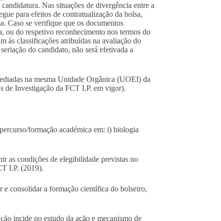
à candidatura. Nas situações de divergência entre a
gue para efeitos de contratualização da bolsa,
ma. Caso se verifique que os documentos
a, ou do respetivo reconhecimento nos termos do
 às classificações atribuídas na avaliação do
seriação do candidato, não será efetivada a
 sediadas na mesma Unidade Orgânica (UOEI) da
s de Investigação da FCT I.P. em vigor).
percurso/formação académica em: i) biologia
ir as condições de elegibilidade previstas no
T I.P. (2019).
r e consolidar a formação científica do bolseiro,
gação incide no estudo da ação e mecanismo de