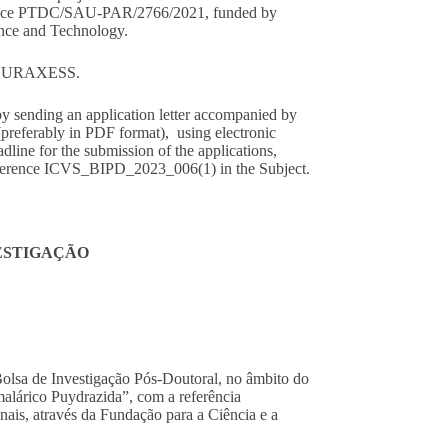
eference PTDC/SAU-PAR/2766/2021, funded by
ence and Technology.
EURAXESS
.
 by sending an application letter accompanied by
(preferably in PDF format), using electronic
eadline for the submission of the applications,
reference ICVS_BIPD_2023_006(1) in the Subject.
VESTIGAÇÃO
Bolsa de Investigação Pós-Doutoral, no âmbito do
malárico Puydrazida”, com a referência
s, através da Fundação para a Ciência e a