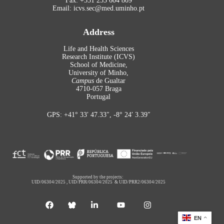
Fax: +351 253 604 809
Email: icvs.sec@med.uminho.pt
Address
Life and Health Sciences
Research Institute (ICVS)
School of Medicine,
University of Minho,
Campus
de Gualtar
4710-057 Braga
Portugal
GPS: +41° 33′ 47.33″, -8° 24′ 3.39″
Supported by the projects:
UID/06304/2025
,
UID/PRR/06304/2025
&
UID/PRR2/06304/2025
EN