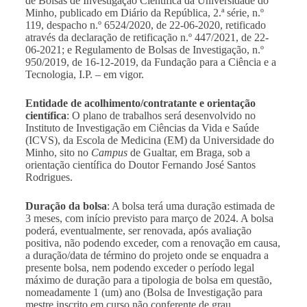
de Bolsas de Investigação Científica da Universidade do
Minho, publicado em Diário da República, 2.ª série, n.º
119, despacho n.º 6524/2020, de 22-06-2020, retificado
através da declaração de retificação n.º 447/2021, de 22-
06-2021; e Regulamento de Bolsas de Investigação, n.º
950/2019, de 16-12-2019, da Fundação para a Ciência e a
Tecnologia, I.P. – em vigor.
Entidade de acolhimento/contratante e orientação
científica
: O plano de trabalhos será desenvolvido no
Instituto de Investigação em Ciências da Vida e Saúde
(ICVS), da Escola de Medicina (EM) da Universidade do
Minho, sito no
Campus
de Gualtar, em Braga, sob a
orientação científica do Doutor Fernando José Santos
Rodrigues.
Duração da bolsa
: A bolsa terá uma duração estimada de
3 meses, com início previsto para março de 2024. A bolsa
poderá, eventualmente, ser renovada, após avaliação
positiva, não podendo exceder, com a renovação em causa,
a duração/data de término do projeto onde se enquadra a
presente bolsa, nem podendo exceder o período legal
máximo de duração para a tipologia de bolsa em questão,
nomeadamente 1 (um) ano (Bolsa de Investigação para
mestre inscrito em curso não conferente de grau