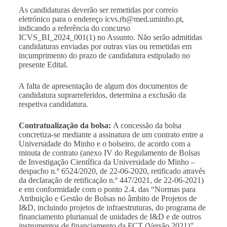
As candidaturas deverão ser remetidas por correio
eletrónico para o endereço
icvs.rh@med.uminho.pt
,
indicando a referência do concurso
ICVS_BI_2024_001(1) no Assunto. Não serão admitidas
candidaturas enviadas por outras vias ou remetidas em
incumprimento do prazo de candidatura estipulado no
presente Edital.
A falta de apresentação de algum dos documentos de
candidatura suprarreferidos, determina a exclusão da
respetiva candidatura.
Contratualização da bolsa:
A concessão da bolsa
concretiza-se mediante a assinatura de um contrato entre a
Universidade do Minho e o bolseiro, de acordo com a
minuta de contrato (anexo IV do Regulamento de Bolsas
de Investigação Científica da Universidade do Minho –
despacho n.º 6524/2020, de 22-06-2020, retificado através
da declaração de retificação n.º 447/2021, de 22-06-2021)
e em conformidade com o ponto 2.4. das “
Normas para
Atribuição e Gestão de Bolsas no âmbito de Projetos de
I&D, incluindo projetos de infraestruturas, do programa de
financiamento plurianual de unidades de I&D e de outros
instrumentos de financiamento da FCT (Versão 2021)
”.