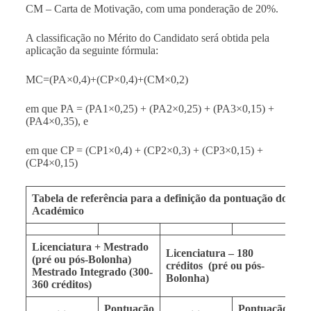
CM – Carta de Motivação, com uma ponderação de 20%.
A classificação no Mérito do Candidato será obtida pela
aplicação da seguinte fórmula:
MC=(PA×0,4)+(CP×0,4)+(CM×0,2)
em que PA = (PA1×0,25) + (PA2×0,25) + (PA3×0,15) +
(PA4×0,35), e
em que CP = (CP1×0,4) + (CP2×0,3) + (CP3×0,15) +
(CP4×0,15)
Tabela de referência para a definição da pontuação do crit
Académico
Licenciatura + Mestrado
Licenciatura – 180
Me
(pré ou pós-Bolonha)
créditos
(pré ou pós-
cr
Mestrado Integrado (300-
Bolonha)
Bo
360 créditos)
Pontuação
Pontuação