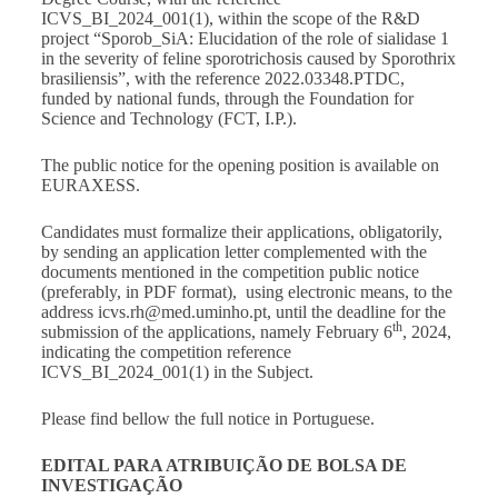
ICVS_BI_2024_001(1), within the scope of the R&D
project “Sporob_SiA: Elucidation of the role of sialidase 1
in the severity of feline sporotrichosis caused by Sporothrix
brasiliensis”, with the reference 2022.03348.PTDC,
funded by national funds, through the Foundation for
Science and Technology (FCT, I.P.).
The public notice for the opening position is available on
EURAXESS
.
Candidates must formalize their applications, obligatorily,
by sending an application letter complemented with the
documents mentioned in the competition public notice
(preferably, in PDF format), using electronic means, to the
address
icvs.rh@med.uminho.pt
, until the deadline for the
th
submission of the applications, namely February 6
, 2024,
indicating the competition reference
ICVS_BI_2024_001(1) in the Subject.
Please find bellow the full notice in Portuguese.
EDITAL PARA ATRIBUIÇÃO DE BOLSA DE
INVESTIGAÇÃO