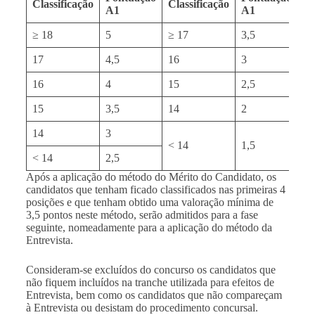
Classificação
Classificação
Cl
A1
A1
≥ 18
5
≥ 17
3,5
≥ 
17
4,5
16
3
16
16
4
15
2,5
15
15
3,5
14
2
14
14
3
< 14
1,5
< 
< 14
2,5
Após a aplicação do método do Mérito do Candidato, os
candidatos que tenham ficado classificados nas primeiras 4
posições e que tenham obtido uma valoração mínima de
3,5 pontos neste método, serão admitidos para a fase
seguinte, nomeadamente para a aplicação do método da
Entrevista.
Consideram-se excluídos do concurso os candidatos que
não fiquem incluídos na tranche utilizada para efeitos de
Entrevista, bem como os candidatos que não compareçam
à Entrevista ou desistam do procedimento concursal.