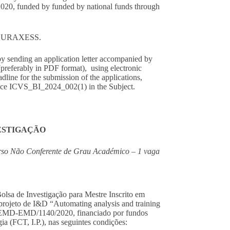
0, funded by funded by national funds through
EURAXESS
.
 by sending an application letter accompanied by
(preferably in PDF format), using electronic
eadline for the submission of the applications,
rence ICVS_BI_2024_002(1) in the Subject.
VESTIGAÇÃO
urso Não Conferente de Grau Académico – 1 vaga
Bolsa de Investigação para Mestre Inscrito em
rojeto de I&D “Automating analysis and training
C/EMD-EMD/1140/2020, financiado por fundos
ia (FCT, I.P.), nas seguintes condições: