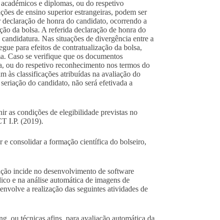
 académicos e diplomas, ou do respetivo
ções de ensino superior estrangeiras, podem ser
r declaração de honra do candidato, ocorrendo a
ção da bolsa. A referida declaração de honra do
à candidatura. Nas situações de divergência entre a
gue para efeitos de contratualização da bolsa,
ma. Caso se verifique que os documentos
a, ou do respetivo reconhecimento nos termos do
 às classificações atribuídas na avaliação do
seriação do candidato, não será efetivada a
ir as condições de elegibilidade previstas no
T I.P. (2019).
r e consolidar a formação científica do bolseiro,
ação incide no desenvolvimento de software
édico e na análise automática de imagens de
 envolve a realização das seguintes atividades de
, ou técnicas afins, para avaliação automática da