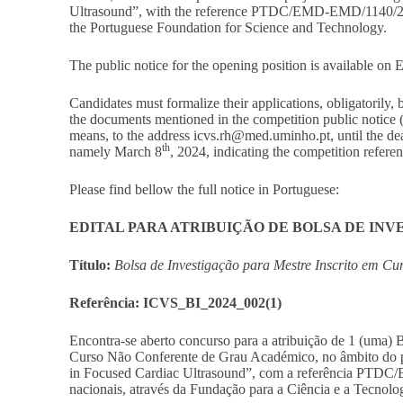
Ultrasound”, with the reference PTDC/EMD-EMD/1140/202
the Portuguese Foundation for Science and Technology.
The public notice for the opening position is available on
Candidates must formalize their applications, obligatorily,
the documents mentioned in the competition public notice 
means, to the address
icvs.rh@med.uminho.pt
, until the d
th
namely March 8
, 2024, indicating the competition refe
Please find bellow the full notice in Portuguese:
EDITAL PARA ATRIBUIÇÃO DE BOLSA DE IN
Título:
Bolsa de Investigação para Mestre Inscrito em C
Referência: ICVS_BI_2024_002(1)
Encontra-se aberto concurso para a atribuição de 1 (uma) 
Curso Não Conferente de Grau Académico, no âmbito do p
in Focused Cardiac Ultrasound”, com a referência PTD
nacionais, através da Fundação para a Ciência e a Tecnolog