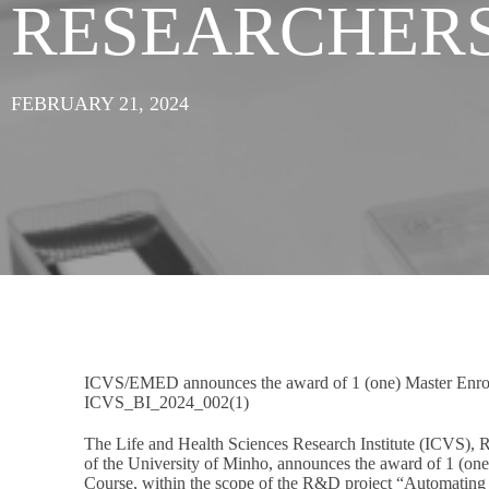
RESEARCHER
FEBRUARY 21, 2024
ICVS/EMED announces the award of 1 (one) Master Enrol
ICVS_BI_2024_002(1)
The Life and Health Sciences Research Institute (ICVS), 
of the University of Minho, announces the award of 1 (o
Course, within the scope of the R&D project “Automating 