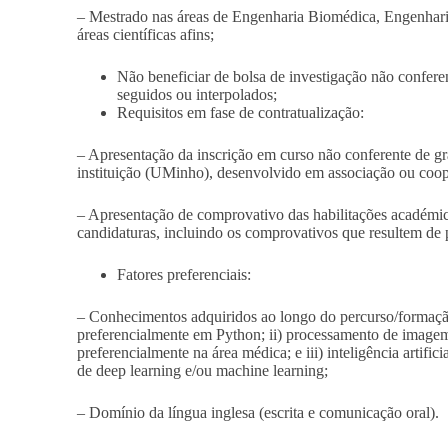
– Mestrado nas áreas de Engenharia Biomédica, Engenhari
áreas científicas afins;
Não beneficiar de bolsa de investigação não confer
seguidos ou interpolados;
Requisitos em fase de contratualização:
– Apresentação da inscrição em curso não conferente de g
instituição (UMinho), desenvolvido em associação ou coo
– Apresentação de comprovativo das habilitações académica
candidaturas, incluindo os comprovativos que resultem de
Fatores preferenciais:
– Conhecimentos adquiridos ao longo do percurso/formaç
preferencialmente em Python; ii) processamento de imagem
preferencialmente na área médica; e iii) inteligência arti
de deep learning e/ou machine learning;
– Domínio da língua inglesa (escrita e comunicação oral).