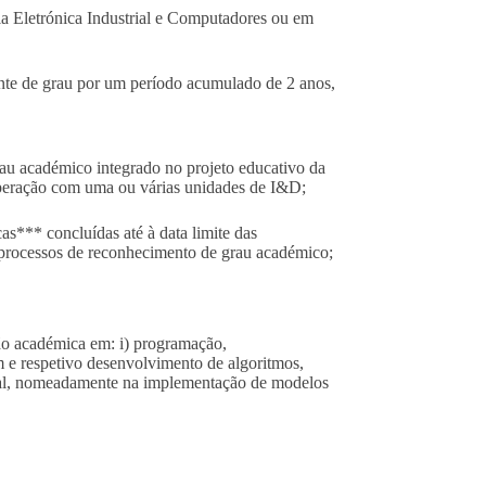
a Eletrónica Industrial e Computadores ou em
ente de grau por um período acumulado de 2 anos,
rau académico integrado no projeto educativo da
peração com uma ou várias unidades de I&D;
s*** concluídas até à data limite das
 processos de reconhecimento de grau académico;
ão académica em: i) programação,
 e respetivo desenvolvimento de algoritmos,
ficial, nomeadamente na implementação de modelos