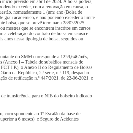
 início previsto em abril de 2024. A bolsa poderá,
o podendo exceder, com a renovação em causa, o
questão, nomeadamente 1 (um) ano (Bolsa de
 de grau académico, e não podendo exceder o limite
te bolsa, que se prevê terminar a 28/03/2025.
ou mestres que se encontrem inscritos em cursos
 a celebração do contrato de bolsa em causa e
s anos nessa tipologia de bolsa, seguidos ou
montante do SMM corresponde a 1259,64€/mês,
ís (Anexo I – Tabela de subsídios mensais de
 FCT I.P.), o Anexo II do Regulamento de Bolsas
ário da República, 2.ª série, n.º 119, despacho
ação de retificação n.º 447/2021, de 22-06-2021, e
 de transferência para o NIB do bolseiro indicado
, correspondente ao 1º Escalão da base de
superior a 6 meses), e Seguro de Acidentes