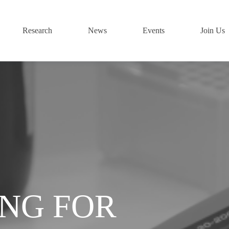
Research
News
Events
Join Us
ING FOR