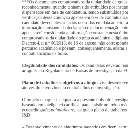
***Os documentos comprovativos da titularidade de graus
reconhecimento, quando tenham sido atribuídos por institui
dispensados em fase de candidatura, sendo substituídos po
verificação dessa condição apenas em fase de contratualiza
candidato deverá atestar factos ocorridos em data anterior 
informação constante da declaração e a documentação entre
apenas será considerada a informação constante nesta últi
comprovativos da titularidade do grau académico e diplom
Decreto-Lei n.º 66/2018, de 16 de agosto, não correspondam
percurso académico e possam, consequentemente, alterar a 
contratualização da bolsa.
Elegibilidade dos candidatos:
Os candidatos deverão reun
artigo 9.º do Regulamento de Bolsas de Investigação da FC
Plano de trabalhos e objetivos a atingir
: visa desenvolve
através do envolvimento em trabalhos de investigação.
O projeto em que se enquadra a presente bolsa de investig
baseado em inteligência artificial para assistir no treino m
ecocardiografia
point-of-care
,, ao que o plano de trabalhos
I&D:
– Desenvolvimento de algoritmos baseados em deep learning