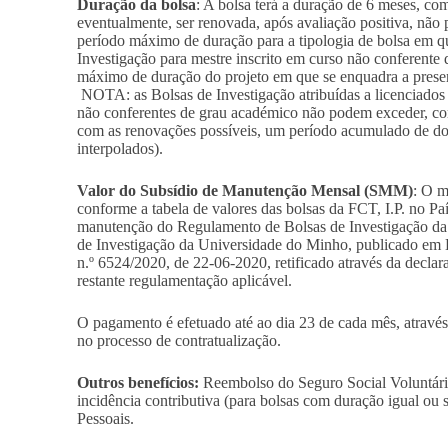
Duração da bolsa
: A bolsa terá a duração de 6 meses, com
eventualmente, ser renovada, após avaliação positiva, nã
período máximo de duração para a tipologia de bolsa em 
Investigação para mestre inscrito em curso não conferente
máximo de duração do projeto em que se enquadra a presen
NOTA: as Bolsas de Investigação atribuídas a licenciados 
não conferentes de grau académico não podem exceder, com
com as renovações possíveis, um período acumulado de doi
interpolados).
Valor do Subsídio de Manutenção Mensal (SMM)
: O 
conforme a tabela de valores das bolsas da FCT, I.P. no Pa
manutenção do Regulamento de Bolsas de Investigação da
de Investigação da Universidade do Minho, publicado em Di
n.º 6524/2020, de 22-06-2020, retificado através da declar
restante regulamentação aplicável.
O pagamento é efetuado até ao dia 23 de cada mês, através
no processo de contratualização.
Outros benefícios:
Reembolso do Seguro Social Voluntário
incidência contributiva (para bolsas com duração igual ou 
Pessoais.