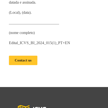
datada e assinada.
(Local), (data).
__________________________
(nome completo)
Edital_ICVS_BI_2024_015(1)_PT+EN
Contact us