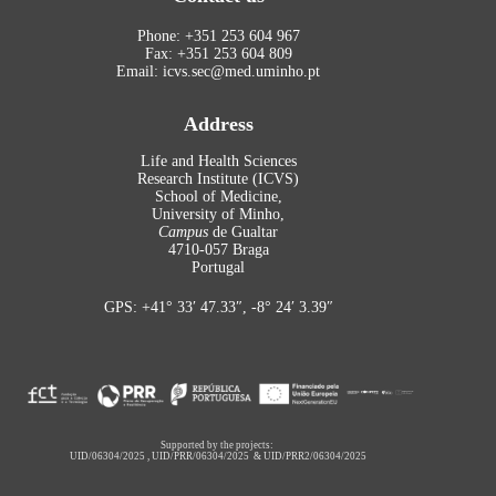
Phone: +351 253 604 967
Fax: +351 253 604 809
Email: icvs.sec@med.uminho.pt
Address
Life and Health Sciences
Research Institute (ICVS)
School of Medicine,
University of Minho,
Campus
de Gualtar
4710-057 Braga
Portugal
GPS: +41° 33′ 47.33″, -8° 24′ 3.39″
Supported by the projects:
UID/06304/2025
,
UID/PRR/06304/2025
&
UID/PRR2/06304/2025