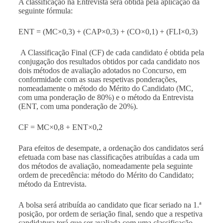
A classificação na Entrevista será obtida pela aplicação da
seguinte fórmula:
ENT = (MC×0,3) + (CAP×0,3) + (CO×0,1) + (FLI×0,3)
A Classificação Final (CF) de cada candidato é obtida pela
conjugação dos resultados obtidos por cada candidato nos
dois métodos de avaliação adotados no Concurso, em
conformidade com as suas respetivas ponderações,
nomeadamente o método do Mérito do Candidato (MC,
com uma ponderação de 80%) e o método da Entrevista
(ENT, com uma ponderação de 20%).
CF = MC×0,8 + ENT×0,2
Para efeitos de desempate, a ordenação dos candidatos será
efetuada com base nas classificações atribuídas a cada um
dos métodos de avaliação, nomeadamente pela seguinte
ordem de precedência: método do Mérito do Candidato;
método da Entrevista.
A bolsa será atribuída ao candidato que ficar seriado na 1.ª
posição, por ordem de seriação final, sendo que a respetiva
candidatura terá que ser avaliada com uma classificação