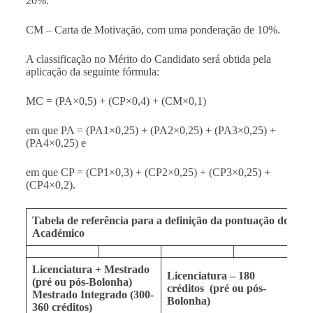
20%.
CM – Carta de Motivação, com uma ponderação de 10%.
A classificação no Mérito do Candidato será obtida pela
aplicação da seguinte fórmula:
MC = (PA×0,5) + (CP×0,4) + (CM×0,1)
em que PA = (PA1×0,25) + (PA2×0,25) + (PA3×0,25) +
(PA4×0,25) e
em que CP = (CP1×0,3) + (CP2×0,25) + (CP3×0,25) +
(CP4×0,2).
Tabela de referência para a definição da pontuação do crit
Académico
Licenciatura + Mestrado
Licenciatura – 180
Me
(pré ou pós-Bolonha)
créditos
(pré ou pós-
cr
Mestrado Integrado (300-
Bolonha)
Bo
360 créditos)