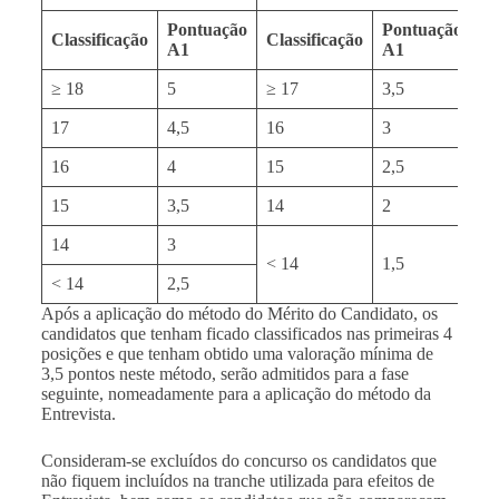
Pontuação
Pontuação
Classificação
Classificação
Cl
A1
A1
≥ 18
5
≥ 17
3,5
≥ 
17
4,5
16
3
16
16
4
15
2,5
15
15
3,5
14
2
14
14
3
< 14
1,5
< 
< 14
2,5
Após a aplicação do método do Mérito do Candidato, os
candidatos que tenham ficado classificados nas primeiras 4
posições e que tenham obtido uma valoração mínima de
3,5 pontos neste método, serão admitidos para a fase
seguinte, nomeadamente para a aplicação do método da
Entrevista.
Consideram-se excluídos do concurso os candidatos que
não fiquem incluídos na tranche utilizada para efeitos de