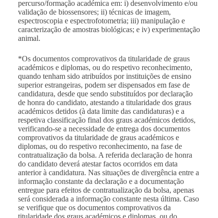
percurso/formação académica em: i) desenvolvimento e/ou
validação de biossensores; ii) técnicas de imagem,
espectroscopia e espectrofotometria; iii) manipulação e
caracterização de amostras biológicas; e iv) experimentação
animal.
*
Os documentos comprovativos da titularidade de graus
académicos e diplomas, ou do respetivo reconhecimento,
quando tenham sido atribuídos por instituições de ensino
superior estrangeiras, podem ser dispensados em fase de
candidatura, desde que sendo substituídos por declaração
de honra do candidato, atestando a titularidade dos graus
académicos detidos (à data limite das candidaturas) e a
respetiva classificação final dos graus académicos detidos,
verificando-se a necessidade de entrega dos documentos
comprovativos da titularidade de graus académicos e
diplomas, ou do respetivo reconhecimento, na fase de
contratualização da bolsa. A referida declaração de honra
do candidato deverá atestar factos ocorridos em data
anterior à candidatura. Nas situações de divergência entre a
informação constante da declaração e a documentação
entregue para efeitos de contratualização da bolsa, apenas
será considerada a informação constante nesta última. Caso
se verifique que os documentos comprovativos da
titularidade dos graus académicos e diplomas, ou do