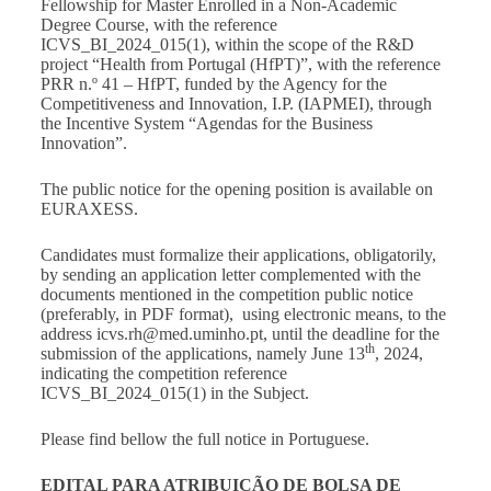
Fellowship for Master Enrolled in a Non-Academic
Degree Course, with the reference
ICVS_BI_2024_015(1), within the scope of the R&D
project “Health from Portugal (HfPT)”, with the reference
PRR n.º 41 – HfPT, funded by the Agency for the
Competitiveness and Innovation, I.P. (IAPMEI), through
the Incentive System “Agendas for the Business
Innovation”.
The public notice for the opening position is available on
EURAXESS
.
Candidates must formalize their applications, obligatorily,
by sending an application letter complemented with the
documents mentioned in the competition public notice
(preferably, in PDF format), using electronic means, to the
address
icvs.rh@med.uminho.pt
, until the deadline for the
th
submission of the applications, namely June 13
, 2024,
indicating the competition reference
ICVS_BI_2024_015(1) in the Subject.
Please find bellow the full notice in Portuguese.
EDITAL PARA ATRIBUIÇÃO DE BOLSA DE