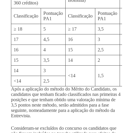
Bolonha)
Bolo
360 créditos)
Pontuação
Pontuação
Classificação
Classificação
Class
PA1
PA1
≥ 18
5
≥ 17
3,5
≥ 17
17
4,5
16
3
16
16
4
15
2,5
15
15
3,5
14
2
14
14
3
<14
1,5
<14
<14
2,5
Após a aplicação do método do Mérito do Candidato, os
candidatos que tenham ficado classificados nas primeiras 4
posições e que tenham obtido uma valoração mínima de
3,5 pontos neste método, serão admitidos para a fase
seguinte, nomeadamente para a aplicação do método da
Entrevista.
Consideram-se excluídos do concurso os candidatos que