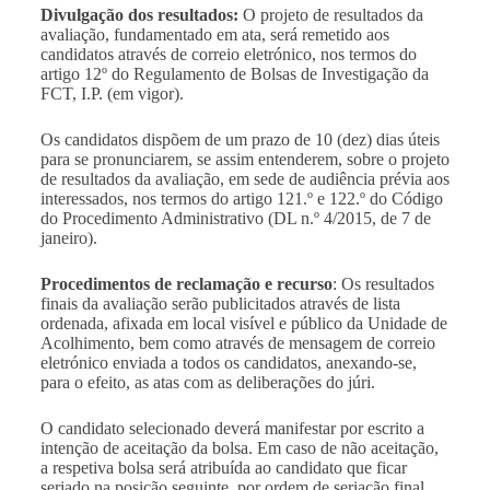
Divulgação dos resultados:
O projeto de resultados da
avaliação, fundamentado em ata, será remetido aos
candidatos através de correio eletrónico, nos termos do
artigo 12º do Regulamento de Bolsas de Investigação da
FCT, I.P. (em vigor).
Os candidatos dispõem de um prazo de 10 (dez) dias úteis
para se pronunciarem, se assim entenderem, sobre o projeto
de resultados da avaliação, em sede de audiência prévia aos
interessados, nos termos do artigo 121.º e 122.º do Código
do Procedimento Administrativo (DL n.º 4/2015, de 7 de
janeiro).
Procedimentos de reclamação e recurso
: Os resultados
finais da avaliação serão publicitados através de lista
ordenada, afixada em local visível e público da Unidade de
Acolhimento, bem como através de mensagem de correio
eletrónico enviada a todos os candidatos, anexando-se,
para o efeito, as atas com as deliberações do júri.
O candidato selecionado deverá manifestar por escrito a
intenção de aceitação da bolsa. Em caso de não aceitação,
a respetiva bolsa será atribuída ao candidato que ficar
seriado na posição seguinte, por ordem de seriação final.