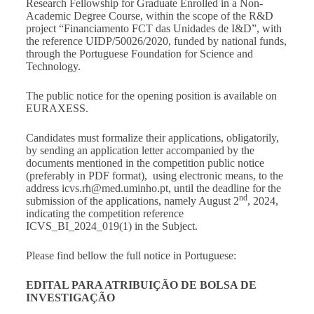
Research Fellowship for Graduate Enrolled in a Non-
Academic Degree Course, within the scope of the R&D
project “Financiamento FCT das Unidades de I&D”, with
the reference UIDP/50026/2020, funded by national funds,
through the Portuguese Foundation for Science and
Technology.
The public notice for the opening position is available on
EURAXESS
.
Candidates must formalize their applications, obligatorily,
by sending an application letter accompanied by the
documents mentioned in the competition public notice
(preferably in PDF format), using electronic means, to the
address
icvs.rh@med.uminho.pt
, until the deadline for the
nd
submission of the applications, namely August 2
, 2024,
indicating the competition reference
ICVS_BI_2024_019(1) in the Subject.
Please find bellow the full notice in Portuguese:
EDITAL PARA ATRIBUIÇÃO DE BOLSA DE
INVESTIGAÇÃO