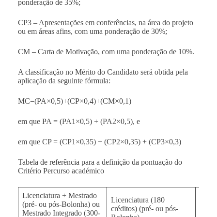
ponderação de 35%;
CP3 – Apresentações em conferências, na área do projeto
ou em áreas afins, com uma ponderação de 30%;
CM – Carta de Motivação, com uma ponderação de 10%.
A classificação no Mérito do Candidato será obtida pela
aplicação da seguinte fórmula:
MC=(PA×0,5)+(CP×0,4)+(CM×0,1)
em que PA = (PA1×0,5) + (PA2×0,5), e
em que CP = (CP1×0,35) + (CP2×0,35) + (CP3×0,3)
Tabela de referência para a definição da pontuação do
Critério Percurso académico
Licenciatura + Mestrado
Licenciatura (180
Mestr
(pré- ou pós-Bolonha) ou
créditos) (pré- ou pós-
crédi
Mestrado Integrado (300-