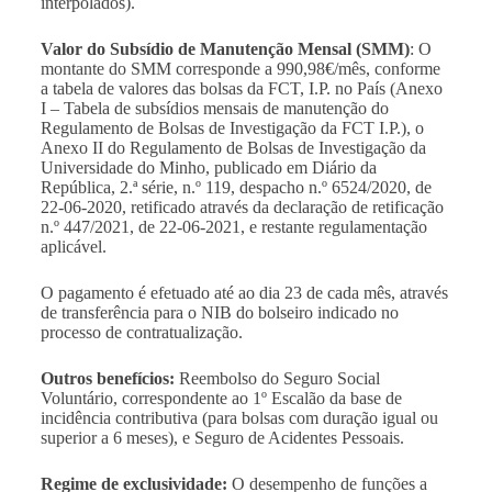
interpolados).
Valor do Subsídio de Manutenção Mensal (SMM)
: O
montante do SMM corresponde a 990,98€/mês, conforme
a tabela de valores das bolsas da FCT, I.P. no País (Anexo
I – Tabela de subsídios mensais de manutenção do
Regulamento de Bolsas de Investigação da FCT I.P.), o
Anexo II do Regulamento de Bolsas de Investigação da
Universidade do Minho, publicado em Diário da
República, 2.ª série, n.º 119, despacho n.º 6524/2020, de
22-06-2020, retificado através da declaração de retificação
n.º 447/2021, de 22-06-2021, e restante regulamentação
aplicável.
O pagamento é efetuado até ao dia 23 de cada mês, através
de transferência para o NIB do bolseiro indicado no
processo de contratualização.
Outros benefícios:
Reembolso do Seguro Social
Voluntário, correspondente ao 1º Escalão da base de
incidência contributiva (para bolsas com duração igual ou
superior a 6 meses), e Seguro de Acidentes Pessoais.
Regime de exclusividade:
O desempenho de funções a