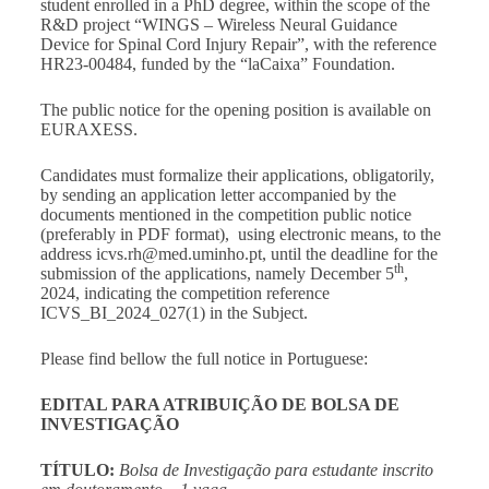
student enrolled in a PhD degree, within the scope of the
R&D project “WINGS – Wireless Neural Guidance
Device for Spinal Cord Injury Repair”, with the reference
HR23-00484, funded by the “laCaixa” Foundation.
The public notice for the opening position is available on
EURAXESS
.
Candidates must formalize their applications, obligatorily,
by sending an application letter accompanied by the
documents mentioned in the competition public notice
(preferably in PDF format), using electronic means, to the
address
icvs.rh@med.uminho.pt
, until the deadline for the
th
submission of the applications, namely December 5
,
2024, indicating the competition reference
ICVS_BI_2024_027(1) in the Subject.
Please find bellow the full notice in Portuguese:
EDITAL PARA ATRIBUIÇÃO DE BOLSA DE
INVESTIGAÇÃO
TÍTULO:
Bolsa de Investigação para estudante inscrito