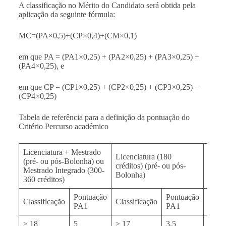
A classificação no Mérito do Candidato será obtida pela
aplicação da seguinte fórmula:
MC=(PA×0,5)+(CP×0,4)+(CM×0,1)
em que PA = (PA1×0,25) + (PA2×0,25) + (PA3×0,25) +
(PA4×0,25),
e
em que CP = (CP1×0,25) + (CP2×0,25) + (CP3×0,25) +
(CP4×0,25)
Tabela de referência para a definição da pontuação do
Critério Percurso académico
Licenciatura + Mestrado
Licenciatura (180
Mestr
(pré- ou pós-Bolonha) ou
créditos) (pré- ou pós-
crédi
Mestrado Integrado (300-
Bolonha)
Bolo
360 créditos)
Pontuação
Pontuação
Classificação
Classificação
Class
PA1
PA1
≥ 18
5
≥ 17
3,5
≥ 17