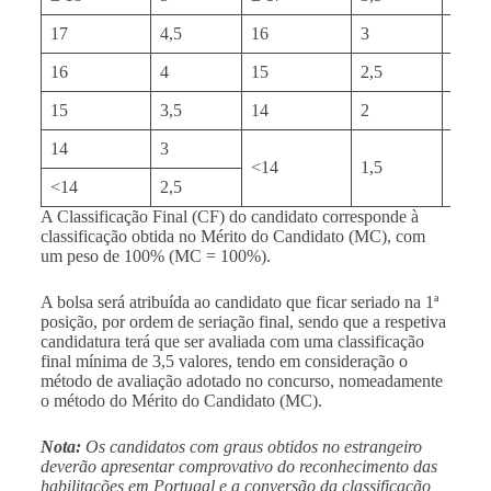
17
4,5
16
3
16
16
4
15
2,5
15
15
3,5
14
2
14
14
3
<14
1,5
<14
<14
2,5
A Classificação Final (CF) do candidato corresponde à
classificação obtida no Mérito do Candidato (MC), com
um peso de 100% (MC = 100%).
A bolsa será atribuída ao candidato que ficar seriado na 1ª
posição, por ordem de seriação final, sendo que a respetiva
candidatura terá que ser avaliada com uma classificação
final mínima de 3,5 valores, tendo em consideração o
método de avaliação adotado no concurso, nomeadamente
o método do Mérito do Candidato (MC).
Nota:
Os candidatos com graus obtidos no estrangeiro
deverão apresentar comprovativo do reconhecimento das
habilitações em Portugal e a conversão da classificação