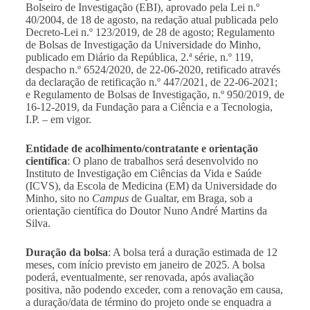
Bolseiro de Investigação (EBI), aprovado pela Lei n.º
40/2004, de 18 de agosto, na redação atual publicada pelo
Decreto-Lei n.º 123/2019, de 28 de agosto; Regulamento
de Bolsas de Investigação da Universidade do Minho,
publicado em Diário da República, 2.ª série, n.º 119,
despacho n.º 6524/2020, de 22-06-2020, retificado através
da declaração de retificação n.º 447/2021, de 22-06-2021;
e Regulamento de Bolsas de Investigação, n.º 950/2019, de
16-12-2019, da Fundação para a Ciência e a Tecnologia,
I.P. – em vigor.
Entidade de acolhimento/contratante e orientação
científica
: O plano de trabalhos será desenvolvido no
Instituto de Investigação em Ciências da Vida e Saúde
(ICVS), da Escola de Medicina (EM) da Universidade do
Minho, sito no
Campus
de Gualtar, em Braga, sob a
orientação científica do Doutor Nuno André Martins da
Silva.
Duração da bolsa
: A bolsa terá a duração estimada de 12
meses, com início previsto em janeiro de 2025. A bolsa
poderá, eventualmente, ser renovada, após avaliação
positiva, não podendo exceder, com a renovação em causa,
a duração/data de término do projeto onde se enquadra a