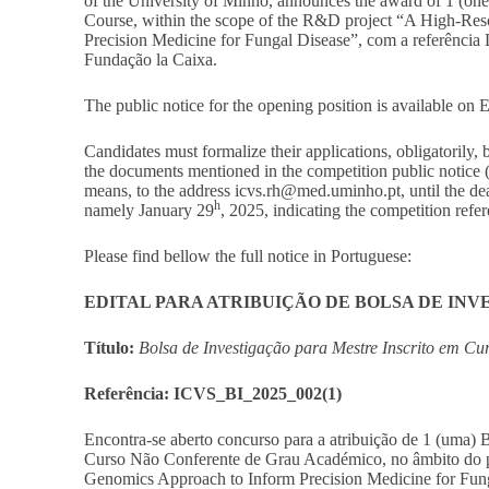
of the University of Minho, announces the award of 1 (o
Course, within the scope of the R&D project “A High-Re
Precision Medicine for Fungal Disease”, com a referênc
Fundação la Caixa.
The public notice for the opening position is available on
Candidates must formalize their applications, obligatorily,
the documents mentioned in the competition public notice 
means, to the address
icvs.rh@med.uminho.pt
, until the d
h
namely January 29
, 2025, indicating the competition re
Please find bellow the full notice in Portuguese:
EDITAL PARA ATRIBUIÇÃO DE BOLSA DE IN
Título:
Bolsa de Investigação para Mestre Inscrito em C
Referência: ICVS_BI_2025_002(1)
Encontra-se aberto concurso para a atribuição de 1 (uma) 
Curso Não Conferente de Grau Académico, no âmbito do p
Genomics Approach to Inform Precision Medicine for Fung