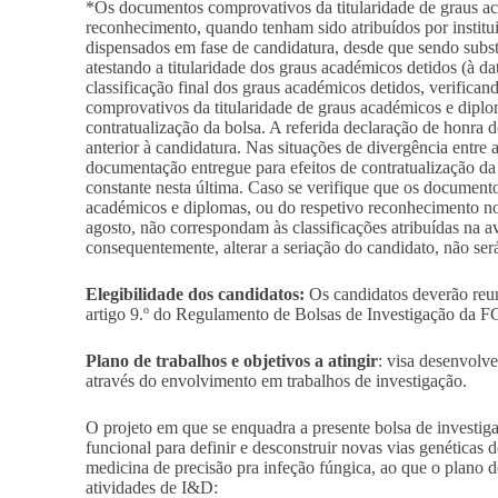
*Os documentos comprovativos da titularidade de graus ac
reconhecimento, quando tenham sido atribuídos por institui
dispensados em fase de candidatura, desde que sendo subst
atestando a titularidade dos graus académicos detidos (à dat
classificação final dos graus académicos detidos, verifica
comprovativos da titularidade de graus académicos e diplo
contratualização da bolsa. A referida declaração de honra d
anterior à candidatura. Nas situações de divergência entre 
documentação entregue para efeitos de contratualização da
constante nesta última. Caso se verifique que os document
académicos e diplomas, ou do respetivo reconhecimento no
agosto, não correspondam às classificações atribuídas na 
consequentemente, alterar a seriação do candidato, não será
Elegibilidade dos candidatos:
Os candidatos deverão reun
artigo 9.º do Regulamento de Bolsas de Investigação da FC
Plano de trabalhos e objetivos a atingir
: visa desenvolve
através do envolvimento em trabalhos de investigação.
O projeto em que se enquadra a presente bolsa de invest
funcional para definir e desconstruir novas vias genéticas de
medicina de precisão pra infeção fúngica, ao que o plano d
atividades de I&D: