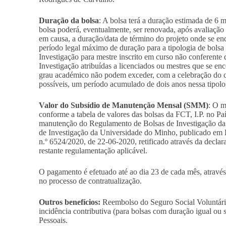
Duração da bolsa
: A bolsa terá a duração estimada de 6 
bolsa poderá, eventualmente, ser renovada, após avaliaçã
em causa, a duração/data de término do projeto onde se e
período legal máximo de duração para a tipologia de bols
Investigação para mestre inscrito em curso não conferent
Investigação atribuídas a licenciados ou mestres que se en
grau académico não podem exceder, com a celebração do c
possíveis, um período acumulado de dois anos nessa tipolog
Valor do Subsídio de Manutenção Mensal (SMM)
: O 
conforme a tabela de valores das bolsas da FCT, I.P. no Pa
manutenção do Regulamento de Bolsas de Investigação da
de Investigação da Universidade do Minho, publicado em Di
n.º 6524/2020, de 22-06-2020, retificado através da declar
restante regulamentação aplicável.
O pagamento é efetuado até ao dia 23 de cada mês, através
no processo de contratualização.
Outros benefícios:
Reembolso do Seguro Social Voluntário
incidência contributiva (para bolsas com duração igual ou 
Pessoais.