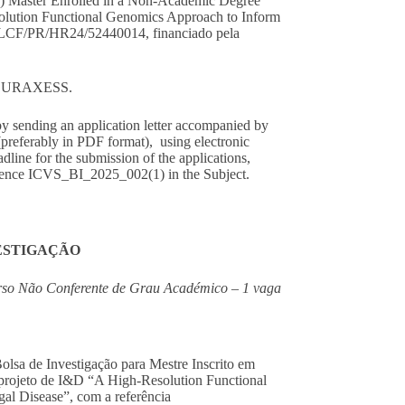
ne) Master Enrolled in a Non-Academic Degree
solution Functional Genomics Approach to Inform
ia LCF/PR/HR24/52440014, financiado pela
EURAXESS
.
 by sending an application letter accompanied by
(preferably in PDF format), using electronic
eadline for the submission of the applications,
ference ICVS_BI_2025_002(1) in the Subject.
VESTIGAÇÃO
urso Não Conferente de Grau Académico – 1 vaga
Bolsa de Investigação para Mestre Inscrito em
rojeto de I&D “A High-Resolution Functional
al Disease”, com a referência