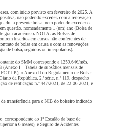
meses, com início previsto em fevereiro de 2025. A
o positiva, não podendo exceder, com a renovação
nquadra a presente bolsa, nem podendo exceder o
a em questão, nomeadamente 1 (um) ano (Bolsa de
e de grau académico. NOTA: as Bolsas de
contrem inscritos em cursos não conferentes de
ontrato de bolsa em causa e com as renovações
ia de bolsa, seguidos ou interpolados).
montante do SMM corresponde a 1259,64€/mês,
ís (Anexo I – Tabela de subsídios mensais de
 FCT I.P.), o Anexo II do Regulamento de Bolsas
ário da República, 2.ª série, n.º 119, despacho
ação de retificação n.º 447/2021, de 22-06-2021, e
 de transferência para o NIB do bolseiro indicado
, correspondente ao 1º Escalão da base de
superior a 6 meses), e Seguro de Acidentes