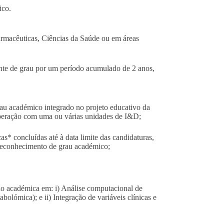
ico.
armacêuticas, Ciências da Saúde ou em áreas
ente de grau por um período acumulado de 2 anos,
rau académico integrado no projeto educativo da
peração com uma ou várias unidades de I&D;
s* concluídas até à data limite das candidaturas,
 reconhecimento de grau académico;
o académica em: i) Análise computacional de
bolómica); e ii) Integração de variáveis clínicas e