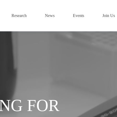
Research
News
Events
Join Us
ING FOR